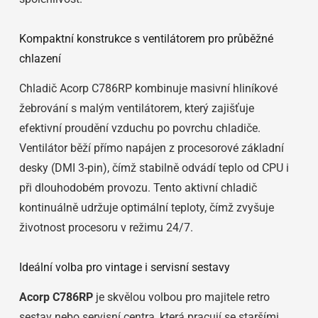
Kompaktní konstrukce s ventilátorem pro průběžné
chlazení
Chladič Acorp C786RP kombinuje masivní hliníkové
žebrování s malým ventilátorem, který zajišťuje
efektivní proudění vzduchu po povrchu chladiče.
Ventilátor běží přímo napájen z procesorové základní
desky (DMI 3-pin), čímž stabilně odvádí teplo od CPU i
při dlouhodobém provozu. Tento aktivní chladič
kontinuálně udržuje optimální teploty, čímž zvyšuje
životnost procesoru v režimu 24/7.
Ideální volba pro vintage i servisní sestavy
Acorp C786RP
je skvělou volbou pro majitele retro
sestav nebo servisní centra, která pracují se staršími