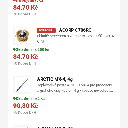
Na objednávku
84,70 Kč
70 Kč bez DPH
ACORP C786RG
VÝPRODEJ
chladič procesoru s větrákem, pro starší FCPGA
CPU
Skladem · ≥ 200 ks
84,70 Kč
70 Kč bez DPH
ARCTIC MX-4, 4g
Teplovodivá pasta ARCTIC MX-4 pro procesory
a grafické čipy • balení 4 g • kovově nevodivé a
elektricky nevodivé složení • snadná aplikace •
Skladem · ≥ 2 ks
vhodná pro dlouhodobý provoz
90,80 Kč
75 Kč bez DPH