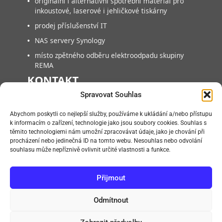
•
originální i alternativní spotřební materiál pro
inkoustové, laserové i jehličkové tiskárny
•
prodej příslušenství IT
•
NAS servery Synology
•
místo zpětného odběru elektroodpadu skupiny
REMA
KONTAKT
Spravovat Souhlas
FAN COMPUTER BRNO, s.r.o.
Abychom poskytli co nejlepší služby, používáme k ukládání a/nebo přístupu
Vlárská 953/22, 627 00, Brno-Slatina
k informacím o zařízení, technologie jako jsou soubory cookies. Souhlas s
těmito technologiemi nám umožní zpracovávat údaje, jako je chování při
+420 545218880
procházení nebo jedinečná ID na tomto webu. Nesouhlas nebo odvolání
+420 545218881
souhlasu může nepříznivě ovlivnit určité vlastnosti a funkce.
info@fan.cz
Přijmout
Po – Pá:
09:00 – 14:00
Odmítnout