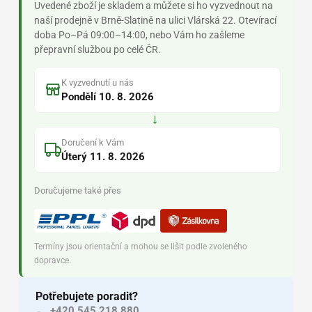
Uvedené zboží je skladem a můžete si ho vyzvednout na
naší prodejně v Brně-Slatině na ulici Vlárská 22. Otevírací
doba Po–Pá 09:00–14:00, nebo Vám ho zašleme
přepravní službou po celé ČR.
K vyzvednutí u nás
Pondělí 10. 8. 2026
→
Doručení k Vám
Úterý 11. 8. 2026
Doručujeme také přes
Termíny jsou orientační a mohou se lišit podle zvoleného
dopravce.
Potřebujete poradit?
+420 545 218 880