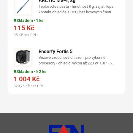
ARCTIC MX-4, 8g
Teplovodivá pasta - hmotnost 8 g, zajistí lepší
kontakt chladiče s CPU, bez kovových částí
Skladem · 1 ks
115 Kč
95 Kč bez DPH
Endorfy Fortis 5
Věžové vzduchové chlazení pro výkonné
procesory • chladicí výkon až 220 W TDP • 6
heatpipe • 140mm PWM ventilátor s funkcí fan-
Skladem · ≥ 2 ks
stop • podpora patic AMD AM5 a Intel LGA 1851
1 004 Kč
• teplovodivá pasta v balení
829,75 Kč bez DPH