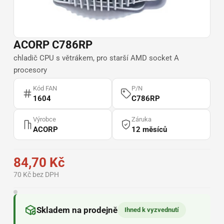
ACORP C786RP
chladič CPU s větrákem, pro starší AMD socket A
procesory
Kód FAN
P/N
1604
C786RP
Výrobce
Záruka
ACORP
12 měsíců
84,70 Kč
70 Kč bez DPH
Skladem na prodejně
Ihned k vyzvednutí