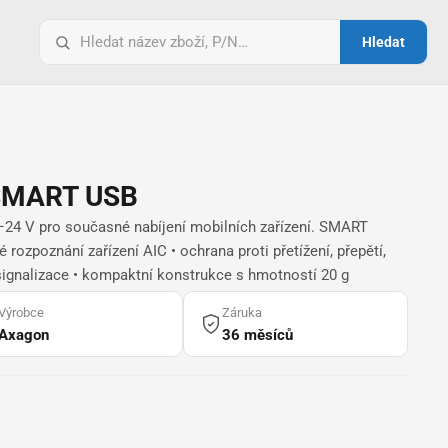
Vyhledat
Hledat
pro:
SMART USB
24 V pro současné nabíjení mobilních zařízení. SMART
é rozpoznání zařízení AIC • ochrana proti přetížení, přepětí,
 signalizace • kompaktní konstrukce s hmotností 20 g
Výrobce
Záruka
Axagon
36 měsíců