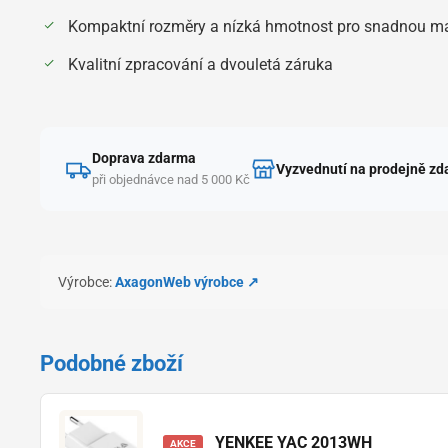
Kompaktní rozměry a nízká hmotnost pro snadnou ma
Kvalitní zpracování a dvouletá záruka
Doprava zdarma
Vyzvednutí na prodejně z
při objednávce nad 5 000 Kč
Výrobce:
Axagon
Web výrobce ↗
Podobné zboží
YENKEE YAC 2013WH
AKCE