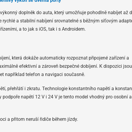
hlivý výkon se dvěma porty
konný doplněk do auta, který umožňuje pohodlně nabíjet až 
 rychlé a stabilní nabíjení srovnatelné s běžným síťovým adapt
řízeními, a to jak s iOS, tak i s Androidem.
íjení, která dokáže automaticky rozpoznat připojené zařízení a
aximálně efektivní a zároveň bezpečné dobíjení. K dispozici jso
et například telefon a navigaci současně.
ětí, přehřátí i zkratu. Technologie konstantního napětí a konsta
ky podpoře napětí 12 V i 24 V je tento model vhodný pro osobní a
ci a přitom neruší řidiče během jízdy.