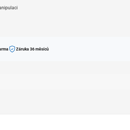
nipulaci
darma
Záruka 36 měsíců