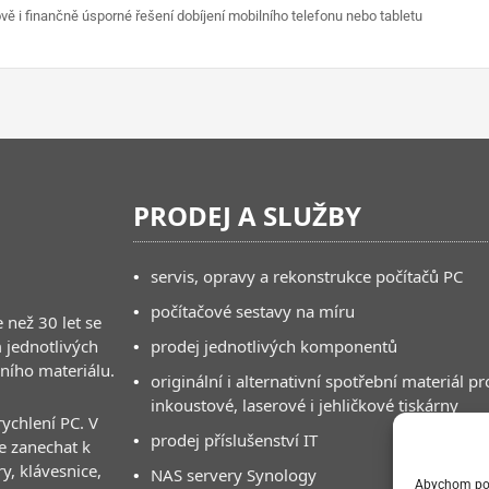
ově i finančně úsporné řešení dobíjení mobilního telefonu nebo tabletu
PRODEJ A SLUŽBY
•
servis, opravy a rekonstrukce počítačů PC
•
počítačové sestavy na míru
 než 30 let se
 jednotlivých
•
prodej jednotlivých komponentů
bního materiálu.
•
originální i alternativní spotřební materiál pr
inkoustové, laserové i jehličkové tiskárny
ychlení PC. V
•
prodej příslušenství IT
e zanechat k
ry, klávesnice,
•
NAS servery Synology
Abychom posk