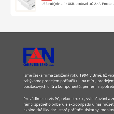
USB nabíječka, 1x USB, cestovní, .až 2.4A. Prostor
Jsme česká firma založená roku 1994 v Brně. Již více
zabýváme prodejem počítačů PC na míru, prodejem
počítačových dílů a komponentů, periférií a spotře
Provádíme servis PC, rekonstrukce, vylepšování a zr
rámci zpětného odběru elektroodpadu u nás můžet
ekologické likvidaci staré počítače, tiskárny, monito