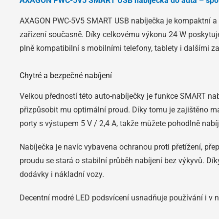
AXAGON PWC-5V5 SMART USB nabíječka do auta – spole
AXAGON PWC-5V5 SMART USB nabíječka je kompaktní a vý
zařízení současně. Díky celkovému výkonu 24 W poskytuje
plně kompatibilní s mobilními telefony, tablety i dalšími za
Chytré a bezpečné nabíjení
Velkou předností této auto-nabíječky je funkce SMART nab
přizpůsobit mu optimální proud. Díky tomu je zajištěno m
porty s výstupem 5 V / 2,4 A, takže můžete pohodlně nabíj
Nabíječka je navíc vybavena ochranou proti přetížení, přep
proudu se stará o stabilní průběh nabíjení bez výkyvů. Dí
dodávky i nákladní vozy.
Decentní modré LED podsvícení usnadňuje používání i v no