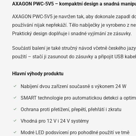
AXAGON PWC-5V5 – kompaktní design a snadná manip
AXAGON PWC-5V5 je navržen tak, aby dokonale zapadl do 
používání nijak nepřekáží. Tělo nabíječky je vyrobeno z n
Praktický design doplňuje i snadné vyjímání ze zásuvky.
Součástí balení je také stručný návod včetně českého jaz
použití – stačí ji zasunout do zásuvky a připojit USB kabel
Hlavní výhody produktu
Nabíjení dvou zařízení současně s výkonem 24 W
SMART technologie pro automatickou detekci a optim
Ochrana proti přetížení, přepětí, přehřátí i zkratu
Vhodná pro 12 V i 24 V systémy
Modré LED podsvícení pro pohodlné použití ve tmě