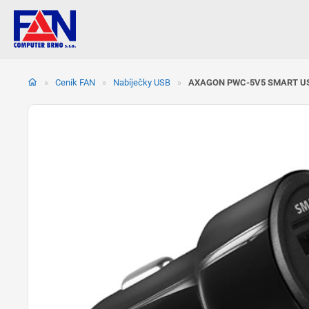
Přeskočit
na
»
Ceník FAN
»
Nabíječky USB
»
AXAGON PWC-5V5 SMART U
obsah