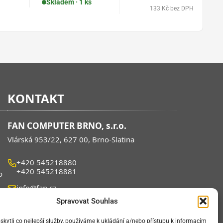
Skladem · 1 ks
133 Kč bez DPH
KONTAKT
FAN COMPUTER BRNO, s.r.o.
Vlárská 953/22, 627 00, Brno-Slatina
+420 545218880
+420 545218881
o
info@fan.cz
Spravovat Souhlas
Po – Pá:
09:00 – 14:00
ytli co nejlepší služby, používáme k ukládání a/nebo přístupu k informacím