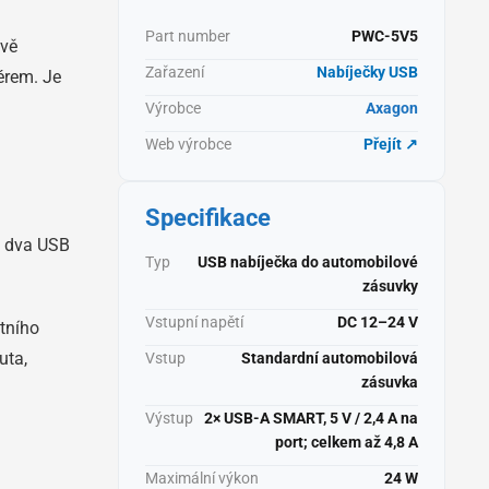
Part number
PWC-5V5
dvě
Zařazení
Nabíječky USB
érem. Je
Výrobce
Axagon
Web výrobce
Přejít ↗
Specifikace
u dva USB
Typ
USB nabíječka do automobilové
zásuvky
Vstupní napětí
DC 12–24 V
ntního
uta,
Vstup
Standardní automobilová
zásuvka
Výstup
2× USB-A SMART, 5 V / 2,4 A na
port; celkem až 4,8 A
Maximální výkon
24 W