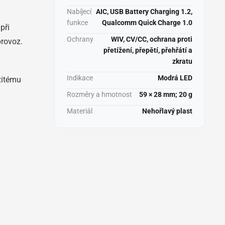
Nabíjecí
AIC, USB Battery Charging 1.2,
funkce
Qualcomm Quick Charge 1.0
při
Ochrany
WIV, CV/CC, ochrana proti
provoz.
přetížení, přepětí, přehřátí a
zkratu
Indikace
Modrá LED
žitému
Rozměry a hmotnost
59 × 28 mm; 20 g
Materiál
Nehořlavý plast