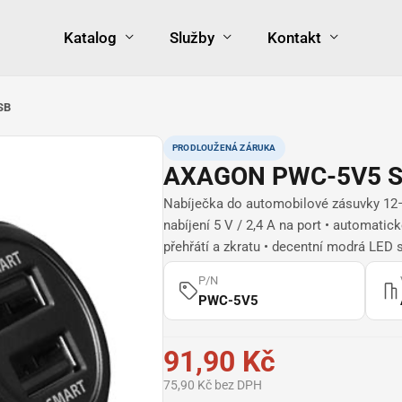
Katalog
Služby
Kontakt
SB
PRODLOUŽENÁ ZÁRUKA
AXAGON PWC-5V5 
Nabíječka do automobilové zásuvky 12–
nabíjení 5 V / 2,4 A na port • automatick
přehřátí a zkratu • decentní modrá LED
P/N
PWC-5V5
91,90 Kč
75,90 Kč bez DPH