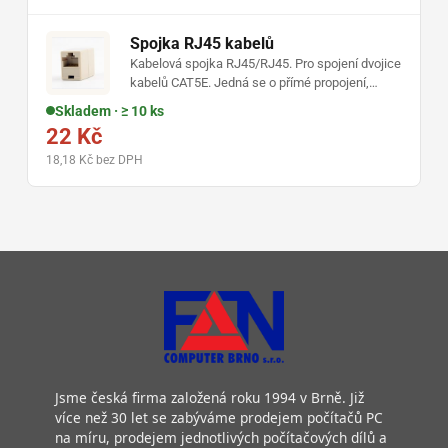
Spojka RJ45 kabelů
Kabelová spojka RJ45/RJ45. Pro spojení dvojice
kabelů CAT5E. Jedná se o přímé propojení,
použitím této spojky nedojde ke zkřížení.
Skladem · ≥ 10 ks
22 Kč
18,18 Kč bez DPH
Jsme česká firma založená roku 1994 v Brně. Již
více než 30 let se zabýváme prodejem počítačů PC
na míru, prodejem jednotlivých počítačových dílů a