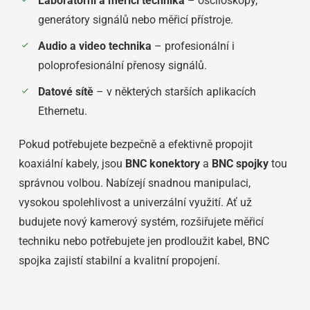
Laboratorní a měřicí technika
– osciloskopy,
generátory signálů nebo měřicí přístroje.
Audio a video technika
– profesionální i
poloprofesionální přenosy signálů.
Datové sítě
– v některých starších aplikacích
Ethernetu.
Pokud potřebujete bezpečně a efektivně propojit
koaxiální kabely, jsou
BNC konektory
a
BNC spojky
tou
správnou volbou. Nabízejí snadnou manipulaci,
vysokou spolehlivost a univerzální využití. Ať už
budujete nový kamerový systém, rozšiřujete měřicí
techniku nebo potřebujete jen prodloužit kabel, BNC
spojka zajistí stabilní a kvalitní propojení.