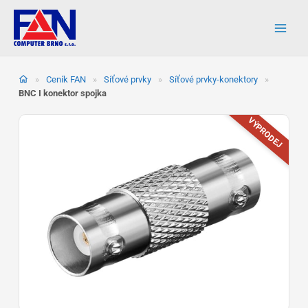
Přeskočit
na
obsah
»
Ceník FAN
»
Síťové prvky
»
Síťové prvky-konektory
»
BNC I konektor spojka
VÝPRODEJ