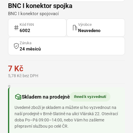
BNC I konektor spojka
BNC I konektor spojovací
Kód FAN
Výrobce
6002
Neuvedeno
Záruka
24 měsíců
7 Kč
5,78 Kč bez DPH
Skladem na prodejně
Ihned k vyzvednutí
Uvedené zboží je skladem a můžete si ho vyzvednout na
naší prodejně v Brně-Slatině na ulici Vlárská 22. Otevírací
doba Po–Pá 09:00–14:00, nebo Vám ho zašleme
přepravní službou po celé ČR.