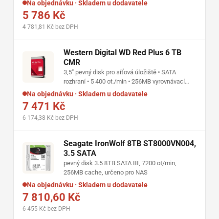
Na objednávku · Skladem u dodavatele
MB/s • provoz 24/7 • optimalizováno pro
5 786 Kč
Synology NAS
4 781,81 Kč bez DPH
Western Digital WD Red Plus 6 TB
CMR
3,5" pevný disk pro síťová úložiště • SATA
rozhraní • 5 400 ot./min • 256MB vyrovnávací
paměť • přenos až 180 MB/s • navržený pro
Na objednávku · Skladem u dodavatele
nepřetržitý provoz
7 471 Kč
6 174,38 Kč bez DPH
Seagate IronWolf 8TB ST8000VN004,
3.5 SATA
pevný disk 3.5 8TB SATA III, 7200 ot/min,
256MB cache, určeno pro NAS
Na objednávku · Skladem u dodavatele
7 810,60 Kč
6 455 Kč bez DPH