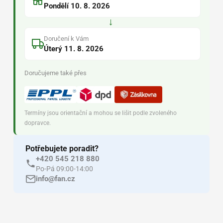
Pondělí 10. 8. 2026
→
Doručení k Vám
Úterý 11. 8. 2026
Doručujeme také přes
Termíny jsou orientační a mohou se lišit podle zvoleného
dopravce.
Potřebujete poradit?
+420 545 218 880
Po-Pá 09:00-14:00
info@fan.cz