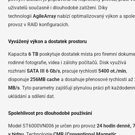
uživatelů současně i dlouhodobé zatížení. Díky
technologii
AgileArray
nabízí optimalizovaný výkon a spole
provoz v RAID konfiguracích.
Vyvážený výkon a dostatek prostoru
Kapacita
6 TB
poskytuje dostatek místa pro firemní dokume
rodinné fotografie, videa i zálohy počítačů. Disk využívá
rozhraní
SATA III 6 Gb/s
, pracuje rychlostí
5400 ot./min
,
disponuje
256MB cache
a dosahuje přenosové rychlosti až
MB/s
. Tyto parametry zajišťují plynulou práci při každoden
ukládání a sdílení dat.
Spolehlivost pro dlouhodobé používání
Model ST6000VN006 je určen pro provoz
24 hodin denně, 7
v týdnu
. Technologie
CMR (Conventional Magnetic