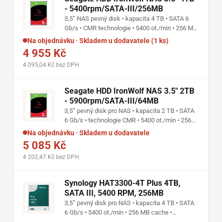
- 5400rpm/SATA-III/256MB
3,5” NAS pevný disk • kapacita 4 TB • SATA 6
Gb/s • CMR technologie • 5400 ot./min • 256 MB
cache • až 202 MB/s • provoz 24/7 • pro NAS s
Na objednávku · Skladem u dodavatele (1 ks)
1–8 diskovými pozicemi
4 955 Kč
4 095,04 Kč bez DPH
Seagate HDD IronWolf NAS 3.5" 2TB
- 5900rpm/SATA-III/64MB
3,5” pevný disk pro NAS • kapacita 2 TB • SATA
6 Gb/s • technologie CMR • 5400 ot./min • 256
MB cache • přenosová rychlost až 180 MB/s •
Na objednávku · Skladem u dodavatele
RV senzor • provoz 24/7 • pro NAS s 1–8
5 085 Kč
diskovými pozicemi
4 202,47 Kč bez DPH
Synology HAT3300-4T Plus 4TB,
SATA III, 5400 RPM, 256MB
3,5” pevný disk pro NAS • kapacita 4 TB • SATA
6 Gb/s • 5400 ot./min • 256 MB cache •
technologie CMR • přenosová rychlost až 202