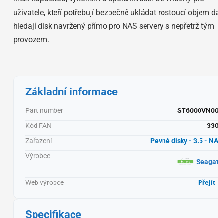
uživatele, kteří potřebují bezpečně ukládat rostoucí objem d
hledají disk navržený přímo pro NAS servery s nepřetržitým
provozem.
Základní informace
Part number
ST6000VN0
Kód FAN
33
Zařazení
Pevné disky - 3.5 - N
Výrobce
Seaga
Web výrobce
Přejít
Specifikace