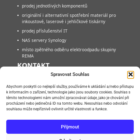
•
prodej jednotlivých komponentů
•
originální i alternativní spotřební materiál pro
inkoustové, laserové i jehličkové tiskárny
•
prodej příslušenství IT
•
NAS servery Synology
•
místo zpětného odběru elektroodpadu skupiny
REMA
KONTAKT
Spravovat Souhlas
FAN COMPUTER BRNO, s.r.o.
Abychom poskytli co nejlepší služby, používáme k ukládání a/nebo přístupu
Vlárská 953/22, 627 00, Brno-Slatina
k informacím o zařízení, technologie jako jsou soubory cookies. Souhlas s
těmito technologiemi nám umožní zpracovávat údaje, jako je chování při
+420 545218880
procházení nebo jedinečná ID na tomto webu. Nesouhlas nebo odvolání
+420 545218881
souhlasu může nepříznivě ovlivnit určité vlastnosti a funkce.
info@fan.cz
Přijmout
Po – Pá:
09:00 – 14:00