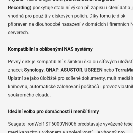
Recording)
poskytuje stabilní výkon při zápisu i čtení dat a 
vhodná pro použití v diskových polích. Díky tomu je disk
připraven na dlouhodobé nasazení v domácích i firemních 
serverech.
Kompatibilní s oblíbenými NAS systémy
Pevný disk je kompatibilní s širokou škálou síťových úložišť
značek
Synology
,
QNAP
,
ASUSTOR
,
UGREEN
nebo
TerraMa
Uplatní se jako úložiště pro sdílené dokumenty, multimediál
knihovnu, automatické zálohování počítačů i provoz vlastn
soukromého cloudu.
Ideální volba pro domácnosti i menší firmy
Seagate IronWolf ST6000VN006 představuje vyvážené řeše
mezi kapacitou, výkonem a spolehlivostí. Je vhodný pro