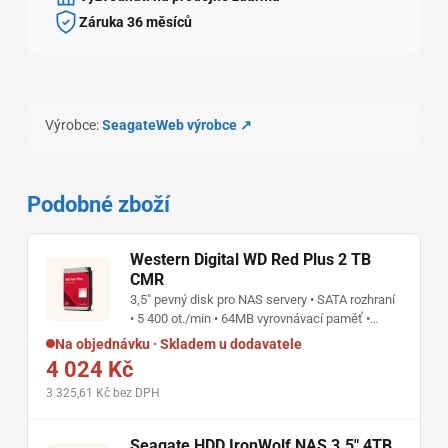
Záruka 36 měsíců
Výrobce:
Seagate
Web výrobce ↗
Podobné zboží
Western Digital WD Red Plus 2 TB
CMR
3,5" pevný disk pro NAS servery • SATA rozhraní
• 5 400 ot./min • 64MB vyrovnávací paměť •
přenos až 175 MB/s • pro RAID systémy až s 8
Na objednávku · Skladem u dodavatele
pozicemi
4 024 Kč
3 325,61 Kč bez DPH
Seagate HDD IronWolf NAS 3.5" 4TB