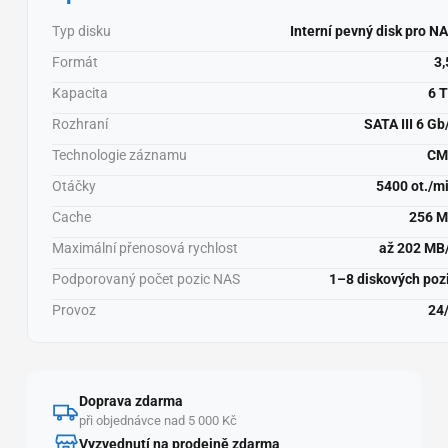
Typ disku
Interní pevný disk pro N
Formát
3,
Kapacita
6 
Rozhraní
SATA III 6 Gb
Technologie záznamu
CM
Otáčky
5400 ot./m
Cache
256 
Maximální přenosová rychlost
až 202 MB
Podporovaný počet pozic NAS
1–8 diskových poz
Provoz
24
Doprava zdarma
při objednávce nad 5 000 Kč
Vyzvednutí na prodejně zdarma