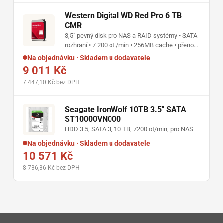
Western Digital WD Red Pro 6 TB
CMR
3,5" pevný disk pro NAS a RAID systémy • SATA
rozhraní • 7 200 ot./min • 256MB cache • přenos
až 238 MB/s • pracovní zatížení 550 TB/rok
Na objednávku · Skladem u dodavatele
9 011 Kč
7 447,10 Kč bez DPH
Seagate IronWolf 10TB 3.5" SATA
ST10000VN000
HDD 3.5, SATA 3, 10 TB, 7200 ot/min, pro NAS
Na objednávku · Skladem u dodavatele
10 571 Kč
8 736,36 Kč bez DPH