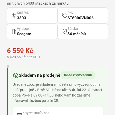
při tichých 5400 otáčkách za minutu
Kód FAN
P/N
3303
ST6000VN006
Výrobce
Záruka
Seagate
36 měsíců
6 559 Kč
5 420,66 Kč bez DPH
Skladem na prodejně
Ihned k vyzvednutí
Uvedené zboží je skladem a můžete si ho vyzvednout na
naší prodejně v Brně-Slatině na ulici Vlárská 22. Otevírací
doba Po–Pá 09:00–14:00, nebo Vám ho zašleme
přepravní službou po celé ČR.
K vyzvednutí u nás