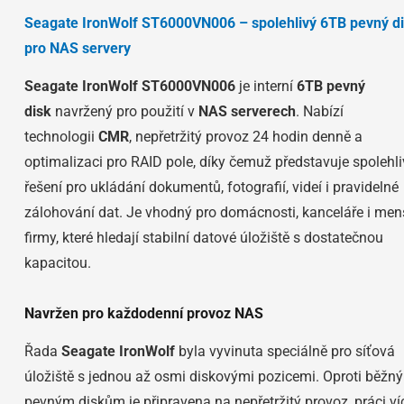
Seagate IronWolf ST6000VN006 – spolehlivý 6TB pevný d
pro NAS servery
Seagate IronWolf ST6000VN006
je interní
6TB pevný
disk
navržený pro použití v
NAS serverech
. Nabízí
technologii
CMR
, nepřetržitý provoz 24 hodin denně a
optimalizaci pro RAID pole, díky čemuž představuje spolehl
řešení pro ukládání dokumentů, fotografií, videí i pravidelné
zálohování dat. Je vhodný pro domácnosti, kanceláře i men
firmy, které hledají stabilní datové úložiště s dostatečnou
kapacitou.
Navržen pro každodenní provoz NAS
Řada
Seagate IronWolf
byla vyvinuta speciálně pro síťová
úložiště s jednou až osmi diskovými pozicemi. Oproti běžn
pevným diskům je připravena na nepřetržitý provoz, práci ví