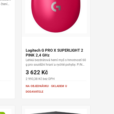
 čtení
če •
Logitech G PRO X SUPERLIGHT 2
PINK 2,4 GHz
Lehká bezdrátová herní myš s hmotností 60
g pro soutěžní hraní a rychlé pohyby. P/N
910-006797 • senzor HERO 2 s rozlišením
3 622 Kč
až 44 000 DPI • frekvence dotazování až
8000 Hz • hybridní spínače LIGHTFORCE •
2 993,38 Kč bez DPH
výdrž baterie až 95 hodin • nabíjení přes
NA OBJEDNÁVKU · SKLADEM U
USB-C a kompatibilita s POWERPLAY
DODAVATELE