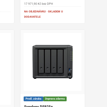
pro firmy i náročné uživatele
17 971,90 Kč bez DPH
NA OBJEDNÁVKU · SKLADEM U
DODAVATELE
Prodl. záruka
Doprava zdarma
Synology DS925+