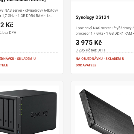
vý NAS server • čtyřjádrový 64bitový
r 1,7 GHz • 1 GB DDR4 RAM • 1×
Synology DS124
 LAN • 2× USB 3.2 Gen 1 • podpora
62 Kč
y Hybrid RAID (SHR) • operační
1pozicový NAS server • čtyřjádrový 
DiskStation Manager (DSM)
č bez DPH
procesor 1,7 GHz • 1 GB DDR4 RAM •
Gigabit LAN • 2× USB 3.2 Gen 1 • op
3 975 Kč
systém DiskStation Manager (DSM) •
pro domácí zálohování a sdílení so
3 285 Kč bez DPH
EDNÁVKU · SKLADEM U
NA OBJEDNÁVKU · SKLADEM U
TELE
DODAVATELE