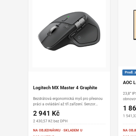
Prodl. 
AOC L
Logitech MX Master 4 Graphite
23,8” I
Bezdrátová ergonomická myš pro přesnou
obnovov
práci a ovládání až tří zařízení. Senzor
1 ms MP
1 8
Darkfield s rozlišením 200–8000 DPI •
300 cd/
2 941 Kč
hmatová odezva a Actions Ring • kolečko
HDMI a 
1 541,3
MagSpeed a boční kolečko pro horizontální
Low Bl
2 430,57 Kč bez DPH
posun • připojení Logi Bolt USB-C nebo
NA OBJEDNÁVKU · SKLADEM U
NA OBJ
Bluetooth Low Energy • výdrž až 70 dní na