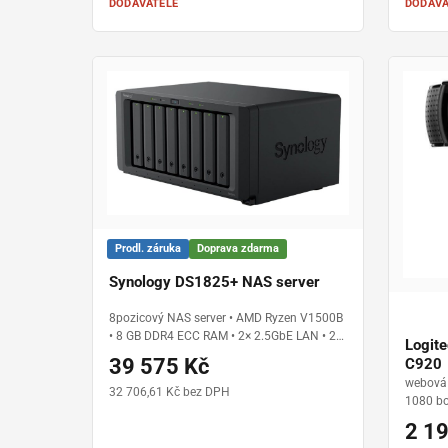
jedno nabití • rychlé nabíjení USB-C
DODAVATELE
DODAVA
Prodl. záruka
Doprava zdarma
Synology DS1825+ NAS server
8pozicový NAS server • AMD Ryzen V1500B
• 8 GB DDR4 ECC RAM • 2× 2.5GbE LAN • 2×
Logit
M.2 NVMe SSD • možnost rozšíření až na 18
39 575 Kč
C920
disků • DiskStation Manager (DSM) • pro
webová 
firmy a profesionální nasazení
32 706,61 Kč bez DPH
1080 bo
slabšíh
2 1