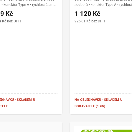
• konektor Type-A • rychlost čtení
souborů • konektor Type-A • rychlost
MB/s a zápisu až 100 MB/s •
až 220 MB/s a zápisu až 100 MB/s •
79 Kč
1 120 Kč
ní provedení s očkem na klíče •
kompaktní provedení s očkem na klí
rovedení
zlaté provedení
4 Kč bez DPH
925,61 Kč bez DPH
EDNÁVKU · SKLADEM U
NA OBJEDNÁVKU · SKLADEM U
TELE
DODAVATELE (1 KS)