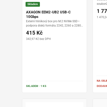
souborů 
Skladem
až 220 
1 7
AXAGON EEM2-UB2 USB-C
kompakt
10Gbps
zlaté p
1 470,2
Externí hliníkový box pro M.2 NVMe SSD •
podpora disků formátu 2242, 2260 a 2280 •
přenosová rychlost až 10 Gb/s • podpora
415 Kč
UASP, TRIM a S.M.A.R.T. • pasivní chlazení s
teplovodivými podložkami • kabel USB-C na
342,97 Kč bez DPH
USB-C v balení
NA OBJ
SKLADEM · 1 KS
DODAVA