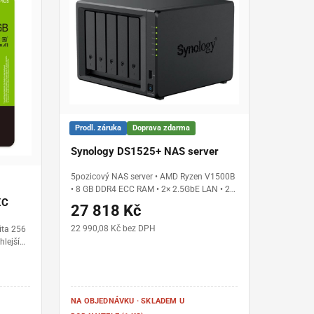
Prodl. záruka
Doprava zdarma
Synology DS1525+ NAS server
5pozicový NAS server • AMD Ryzen V1500B
• 8 GB DDR4 ECC RAM • 2× 2.5GbE LAN • 2×
XC
M.2 NVMe SSD • možnost rozšíření až na 15
27 818 Kč
disků • DiskStation Manager (DSM) • pro
firmy a náročné uživatele
22 990,08 Kč bez DPH
ita 256
hlejší
 Full
s •
ní
součástí
NA OBJEDNÁVKU · SKLADEM U