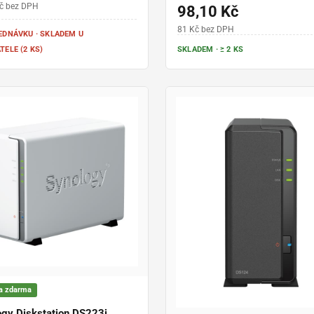
kabelu 1.5m
č bez DPH
98,10 Kč
81 Kč bez DPH
EDNÁVKU · SKLADEM U
ELE (2 KS)
SKLADEM · ≥ 2 KS
a zdarma
ogy Diskstation DS223j