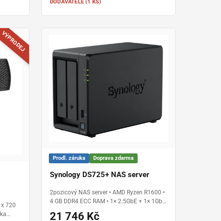
DODAVATELE (1 KS)
VÝPRODEJ
Prodl. záruka
Doprava zdarma
Synology DS725+ NAS server
2pozicový NAS server • AMD Ryzen R1600 •
4 GB DDR4 ECC RAM • 1× 2.5GbE + 1× 1GbE
 x 720
LAN • 2× M.2 NVMe SSD • možnost rozšíření
21 746 Kč
lka
až na 7 disků • DiskStation Manager (DSM) •