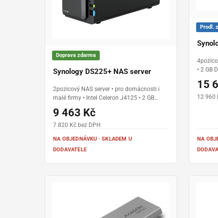
Prodl. 
Synol
Doprava zdarma
4pozico
• 2 GB 
Synology DS225+ NAS server
1GbE LA
15 
3,5”/2,
2pozicový NAS server • pro domácnosti i
SSD • D
12 960
malé firmy • Intel Celeron J4125 • 2 GB
domácno
DDR4 RAM • 2× LAN (2.5GbE + 1GbE) • 2
9 463 Kč
pozice pro SATA HDD/SSD • Synology
DiskStation Manager (DSM) • zálohování,
7 820 Kč bez DPH
sdílení souborů a multimédia
NA OBJEDNÁVKU · SKLADEM U
NA OBJ
DODAVATELE
DODAVA