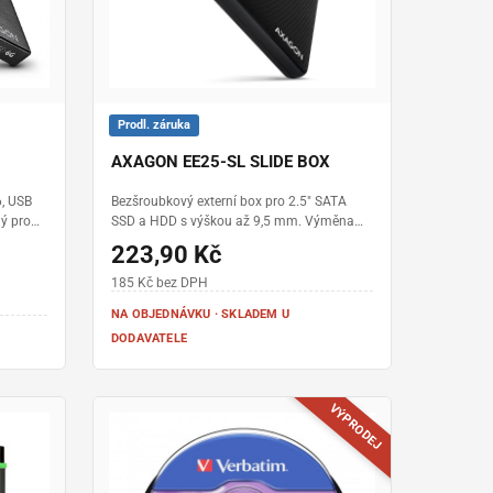
Prodl. záruka
AXAGON EE25-SL SLIDE BOX
, USB
Bezšroubkový externí box pro 2.5" SATA
ný pro
SSD a HDD s výškou až 9,5 mm. Výměna
íkový
disku bez nářadí • podpora UASP pro SSD •
223,90 Kč
funkce TRIM a čtení S.M.A.R.T. informací •
automatické uspání disku po nečinnosti •
185 Kč bez DPH
pěnové výplně pro fixaci vloženého disku
NA OBJEDNÁVKU · SKLADEM U
DODAVATELE
VÝPRODEJ