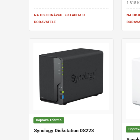
1 815 K
NA OBJEDNÁVKU · SKLADEM U
NA OBJ
DODAVATELE
DODAVAT
Doprava zdarma
Doprav
Synology Diskstation DS223
Synol