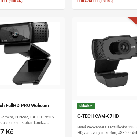
TELE (100 KS)
DODAVATELE (131 KS)
ech FullHD PRO Webcam
Skladem
C-TECH CAM-07HD
kamera, PC/Mac, Full HD 1920 x
dů, stereo mikrofon, korekce
levná webkamera s rozlišením 1280
o osvětlení, USB
97 Kč
HD, vestavěný mikrofon, USB 2.0, dé