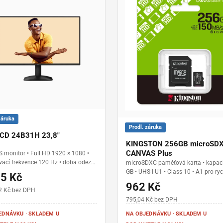
záruka
Prodl. záruka
CD 24B31H 23,8"
KINGSTON 256GB microSD
CANVAS Plus
PS monitor • Full HD 1920 × 1080 •
ací frekvence 120 Hz • doba odezvy
microSDXC paměťová karta • kapac
RT / 4 ms GtG • Adaptive Sync • jas
GB • UHS-I U1 • Class 10 • A1 pro ryc
65 Kč
m² • bezrámečkové provedení •
spouštění aplikací • V10 pro záznam
962 Kč
VGA • technologie Flicker Free a
HD videa • rychlost čtení až 150 MB/
2 Kč bez DPH
ue Mode
vhodná pro smartphony, tablety, akč
795,04 Kč bez DPH
kamery a fotoaparáty • SD adaptér 
EDNÁVKU · SKLADEM U
NA OBJEDNÁVKU · SKLADEM U
balení