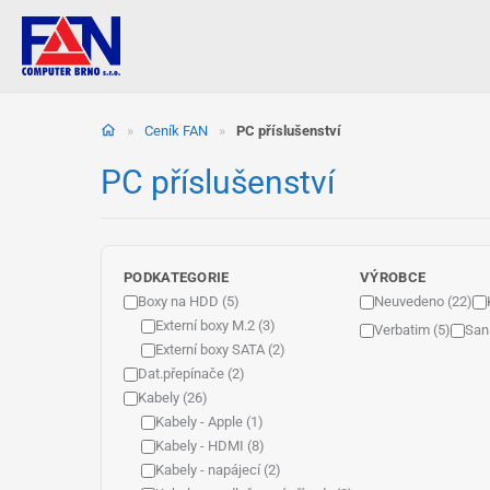
Přeskočit
na
»
Ceník FAN
»
PC příslušenství
obsah
PC příslušenství
PODKATEGORIE
VÝROBCE
Boxy na HDD (5)
Neuvedeno (22)
Externí boxy M.2 (3)
Verbatim (5)
San
Externí boxy SATA (2)
Dat.přepínače (2)
Kabely (26)
Kabely - Apple (1)
Kabely - HDMI (8)
Kabely - napájecí (2)