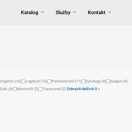
Katalog
Služby
Kontakt
Kingston (16)
Logitech (15)
PremiumCord (11)
Synology (9)
Axagon (5)
Disk (4)
Microsoft (2)
Transcend (2)
Zobrazit dalších 5 »