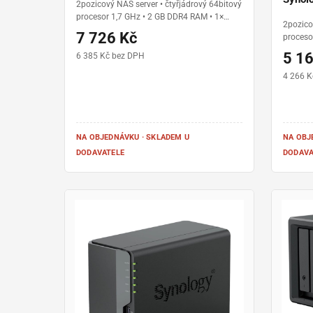
2pozicový NAS server • čtyřjádrový 64bitový
procesor 1,7 GHz • 2 GB DDR4 RAM • 1×
2pozico
Gigabit LAN • 3× USB 3.2 Gen 1 • podpora
7 726 Kč
proceso
Synology Hybrid RAID (SHR) • operační
Gigabit
systém DiskStation Manager (DSM)
5 1
6 385 Kč bez DPH
Synolog
systém 
4 266 K
NA OBJEDNÁVKU · SKLADEM U
NA OBJ
DODAVATELE
DODAVA