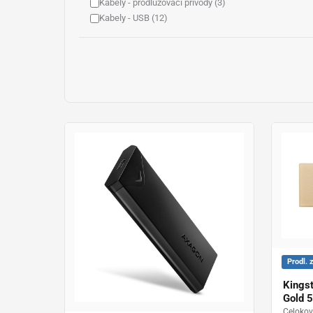
Kabely - prodlužovací přívody (3)
Kabely - USB (12)
Klávesnice - bezdrátové (6)
Klávesnice - drátové (1)
LCD monitory (1)
Myši - bezdrátové (6)
Myši - drátové (2)
Software (2)
Software - OS (2)
Úložná zařízení (43)
Datová média CD DVD (12)
Boxy a obaly na CD/DVD (7)
CD média (1)
DVD média (4)
Disky - externí (2)
Flash disky (13)
NAS SERVERY (9)
Prodl. 
Paměťové karty (7)
Paměťové karty SD (7)
Kings
Webkamery (2)
Gold 
Celokov