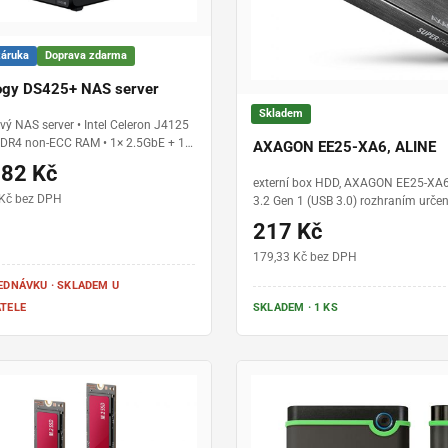
záruka
Doprava zdarma
ogy DS425+ NAS server
Skladem
vý NAS server • Intel Celeron J4125
DDR4 non-ECC RAM • 1× 2.5GbE + 1×
AXAGON EE25-XA6, ALINE
N • 2× USB 3.2 Gen 1 • 4 pozice pro
682 Kč
5” SATA HDD/SSD • 2× M.2 NVMe
externí box HDD, AXAGON EE25-XA6
iskStation Manager (DSM) • pro
 Kč bez DPH
3.2 Gen 1 (USB 3.0) rozhraním urče
sti i firmy
2.5 SATA pevné disky nebo SSD, hlin
217 Kč
179,33 Kč bez DPH
EDNÁVKU · SKLADEM U
TELE
SKLADEM · 1 KS