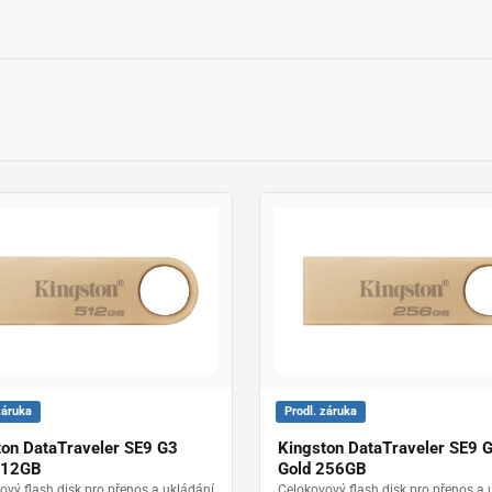
záruka
Prodl. záruka
ton DataTraveler SE9 G3
Kingston DataTraveler SE9 
512GB
Gold 256GB
ový flash disk pro přenos a ukládání
Celokovový flash disk pro přenos a 