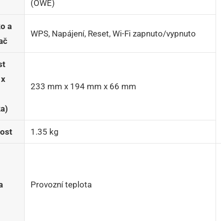
(OWE)
ko a
WPS, Napájení, Reset, Wi-Fi zapnuto/vypnuto
ač
st
 x
233 mm x 194 mm x 66 mm
a)
ost
1.35 kg
a
Provozní teplota