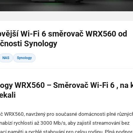
ovější Wi-Fi 6 směrovač WRX560 od
čnosti Synology
NAS
Synology
ogy WRX560 – Směrovač Wi-Fi 6 , na 
ekali
č WRX560, navržený pro současné domácnosti plné různýc
 nabízí rychlosti až 3000 Mb/s, aby zajistil streamování bez
ací paměti a rychlé stahování pro celou rodinu. Plná podpora