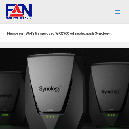
Přeskočit
na
obsah
»
Nejnovější Wi-Fi 6 směrovač WRX560 od společnosti Synology