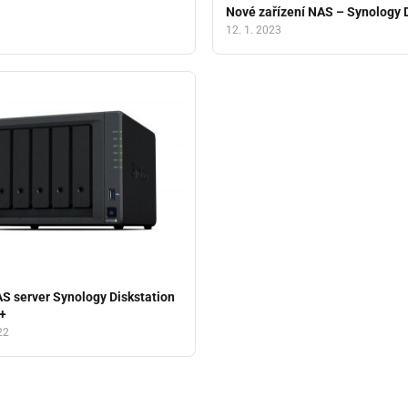
Nové zařízení NAS – Synology
12. 1. 2023
S server Synology Diskstation
+
22