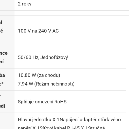
2 roky
í
vé
100 V na 240 V AC
nce
50/60 Hz, Jednofázový
ní
ba
10.80 W (za chodu)
e*
7.94 W (Režim nečinnosti)
í
Splňuje omezení RoHS
edí
Hlavní jednotka X 1Napájecí adaptér střídavého
napětí X 1Síťový kabel RJ-45 X 1Stručná