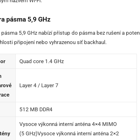
ným názvem Wi-Fi.
a pásma 5,9 GHz
pásma 5,9 GHz nabízí přístup do pásma bez rušení a poten
chlosti připojení nebo vyhrazenou síť backhaul.
or
Quad core 1.4 GHz
m
arové
Layer 4 / Layer 7
race
512 MB DDR4
Vysoce výkonná interní anténa 4×4 MIMO
tény
(5 GHz)Vysoce výkonná interní anténa 2×2