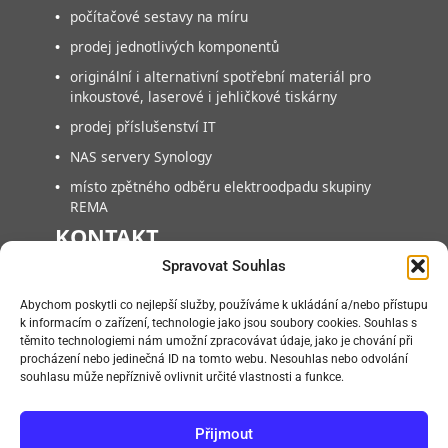
•
počítačové sestavy na míru
•
prodej jednotlivých komponentů
•
originální i alternativní spotřební materiál pro
inkoustové, laserové i jehličkové tiskárny
•
prodej příslušenství IT
•
NAS servery Synology
•
místo zpětného odběru elektroodpadu skupiny
REMA
KONTAKT
Spravovat Souhlas
FAN COMPUTER BRNO, s.r.o.
Abychom poskytli co nejlepší služby, používáme k ukládání a/nebo přístupu
Vlárská 953/22, 627 00, Brno-Slatina
k informacím o zařízení, technologie jako jsou soubory cookies. Souhlas s
těmito technologiemi nám umožní zpracovávat údaje, jako je chování při
+420 545218880
procházení nebo jedinečná ID na tomto webu. Nesouhlas nebo odvolání
+420 545218881
souhlasu může nepříznivě ovlivnit určité vlastnosti a funkce.
info@fan.cz
Přijmout
Po – Pá:
09:00 – 14:00