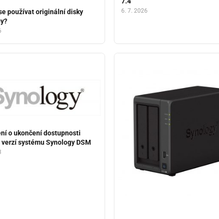
7.4
6. 7. 2026
se používat originální disky
gy?
6
í o ukončení dostupnosti
h verzí systému Synology DSM
3