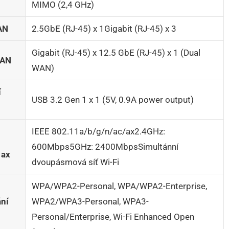
MIMO (2,4 GHz)
AN
2.5GbE (RJ-45) x 1Gigabit (RJ-45) x 3
Gigabit (RJ-45) x 12.5 GbE (RJ-45) x 1 (Dual
WAN
WAN)
í
USB 3.2 Gen 1 x 1 (5V, 0.9A power output)
IEEE 802.11a/b/g/n/ac/ax2.4GHz:
600Mbps5GHz: 2400MbpsSimultánní
1ax
dvoupásmová síť Wi-Fi
WPA/WPA2-Personal, WPA/WPA2-Enterprise,
ání
WPA2/WPA3-Personal, WPA3-
Personal/Enterprise, Wi-Fi Enhanced Open