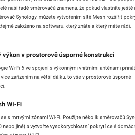
elé naší řadě směrovačů znamená, že pokud vlastníte ještě 
ěrovač Synology, můžete vytvořením sítě Mesh rozšířit pokry
řejmě založeno na softwaru, který znáte a který máte rádi.
 výkon v prostorově úsporné konstrukci
gie Wi-Fi 6 ve spojení s výkonnými vnitřními anténami přináš
i více zařízením na větší dálku, to vše v prostorově úsporné
ci.
sh Wi-Fi
 se s mrtvými zónami Wi-Fi. Použijte několik směrovačů Sy
nebo jiné) a vytvořte vysokorychlostní pokrytí celé domác