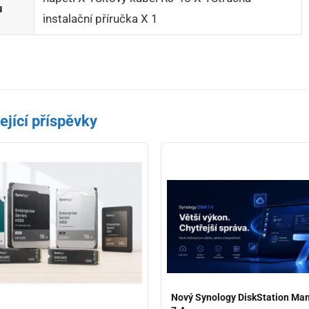
u
instalační příručka X 1
ející příspěvky
Nový Synology DiskStation Ma