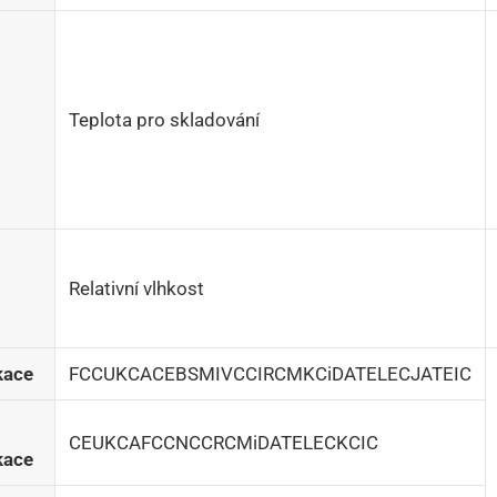
Teplota pro skladování
Relativní vlhkost
kace
FCCUKCACEBSMIVCCIRCMKCiDATELECJATEIC
CEUKCAFCCNCCRCMiDATELECKCIC
kace