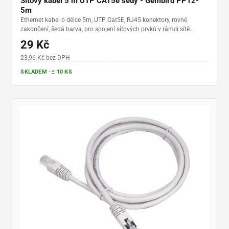
Síťový kabel 5 m UTP CAT5e šedý - Gembird PP12-
5m
Ethernet kabel o délce 5m, UTP Cat5E, RJ45 konektory, rovné
zakončení, šedá barva, pro spojení síťových prvků v rámci sítě
(routery, switche,..)
29 Kč
23,96 Kč bez DPH
SKLADEM · ≥ 10 KS