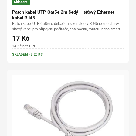
Skladem
Patch kabel UTP Cat5e 2m šedý – síťový Ethernet
kabel RJ45
Patch kabel UTP Cat5e o délce 2m s konektory RJ45 je spolehlivý
síťový kabel pro připojení počítače, notebooku, routeru nebo smart
TV k internetu i lokální síti. Tento Ethernet kabel nabízí stabilní
17 Kč
přenos dat, jednoduché zapojení a širokou kompatibilitu se síťovými
zařízeními. Díky praktické délce 2m je ideální pro domácnosti i
14 Kč bez DPH
kanceláře, kde zajistí kvalitní a bezproblémové připojení bez
SKLADEM · ≥ 20 KS
výpadků.