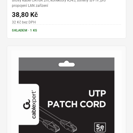
síťový kabel CAT6A 2m, konektory RJ45, stíněný S/FTP, pro
propojení LAN zařízení
38,80 Kč
32 Kč bez DPH
SKLADEM · 1 KS