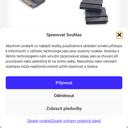
Spravovat Souhlas
Skladem
Abychom poskytli co nejlepší služby, používáme k ukládání a/nebo přístupu
k informacím o zařízení, technologie jako jsou soubory cookies. Souhlas s
Gembird SATA napájecí 2x SATA rozdvojka, 15cm
těmito technologiemi nám umožní zpracovávat údaje, jako je chování při
procházení nebo jedinečná ID na tomto webu. Nesouhlas nebo odvolání
Napájecí kabel propojovací, 1x SATA male 2x SATA female konektor,
souhlasu může nepříznivě ovlivnit určité vlastnosti a funkce.
délka 15 cm, rovné zakončení
30,30 Kč
Přijmout
25 Kč bez DPH
SKLADEM · ≥ 2 KS
Odmítnout
Zobrazit předvolby
Zásady cookies
Zásady ochrany osobních údajů