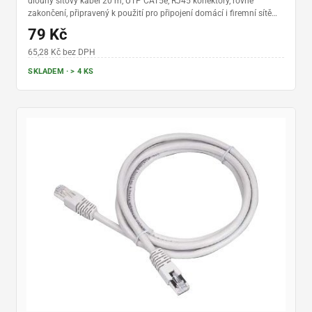
dlouhý síťový kabel 20 m, UTP CAT5e, RJ45 konektory, rovné
zakončení, připravený k použití pro připojení domácí i firemní sítě
například k internetu
79 Kč
65,28 Kč bez DPH
SKLADEM · > 4 KS