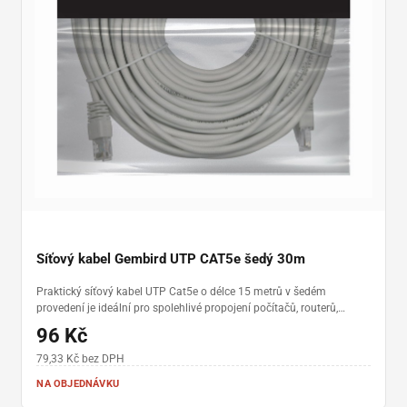
Síťový kabel Gembird UTP CAT5e šedý 30m
Praktický síťový kabel UTP Cat5e o délce 15 metrů v šedém
provedení je ideální pro spolehlivé propojení počítačů, routerů,
switchů a dalších síťových zařízení. Nabízí dva kvalitní RJ-45
96 Kč
konektory, zajišťuje stabilní přenos dat až do rychlosti 1 Gbit/s a je
vhodný pro domácí i firemní použití tam, kde je potřeba delší
79,33 Kč bez DPH
kabeláž.
NA OBJEDNÁVKU