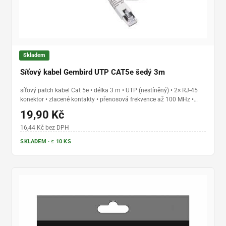
Skladem
Síťový kabel Gembird UTP CAT5e šedý 3m
síťový patch kabel Cat 5e • délka 3 m • UTP (nestíněný) • 2× RJ-45
konektor • zlacené kontakty • přenosová frekvence až 100 MHz •
ohebné lankové vodiče • PVC plášť • šedé provedení
19,90 Kč
16,44 Kč bez DPH
SKLADEM · ≥ 10 KS