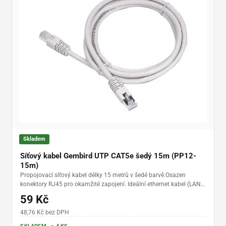
Skladem
Síťový kabel Gembird UTP CAT5e šedý 15m (PP12-
15m)
Propojovací síťový kabel délky 15 metrů v šedé barvě.Osazen
konektory RJ45 pro okamžité zapojení. Ideální ethernet kabel (LAN)
pro připojení počítače, Smart TV nebo herní konzole k routeru a
59 Kč
internetu. Specifikace UTP CAT5e zvládá rychlost až 1Gb/s.
48,76 Kč bez DPH