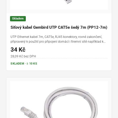
Skladem
Síťový kabel Gembird UTP CAT5e šedý 7m (PP12-7m)
UTP Ethernet kabel 7m, CAT5e, RJ45 konektory, rovné zakončení,
připravený k použití pro připojení domácí i firemní sítě například k
internetu, propojení switchů a routerů
34 Kč
28,09 Kč bez DPH
SKLADEM · ≥ 10 KS