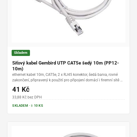
Skladem
Síťový kabel Gembird UTP CAT5e šedý 10m (PP12-
10m)
ethernet kabel 10m, CAT5e, 2 x RJ45 konektor, šedá barva, rovné
zakončení, připravený k použití pro připojení domácí i firemní sítě na
další síťové prvky (router, Switch, NAS, internet,…)
41 Kč
33,88 Kč bez DPH
SKLADEM · ≥ 10 KS