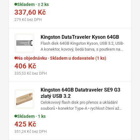
Skladem · ≥ 2 ks
337,60 Kč
279 Kč bez DPH
Kingston DataTraveler Kyson 64GB
Flash disk 64GB Kingston Kyson, USB 3.2, USB-
A konektor, kovový, šedá barva, s poutkem na
klíče, váha 4g
Na objednávku · Skladem u dodavatele (1 ks)
406 Kč
335,53 Kč bez DPH
Kingston 64GB Datatraveler SE9 G3
zlatý USB 3.2
Celokovový flash disk pro přenos a ukládání
souborů • konektor Type-A • rychlost čtení až
220 MB/s a zápisu až 100 MB/s • kompaktní
Skladem · 1 ks
provedení s očkem na klíče • zlaté provedení
425 Kč
351,24 Kč bez DPH