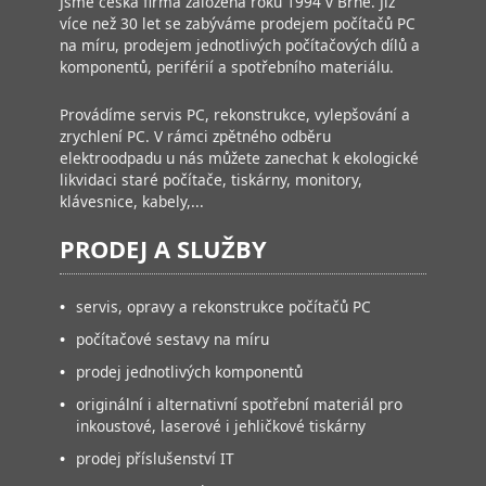
Jsme česká firma založená roku 1994 v Brně. Již
více než 30 let se zabýváme prodejem počítačů PC
na míru, prodejem jednotlivých počítačových dílů a
komponentů, periférií a spotřebního materiálu.
Provádíme servis PC, rekonstrukce, vylepšování a
zrychlení PC. V rámci zpětného odběru
elektroodpadu u nás můžete zanechat k ekologické
likvidaci staré počítače, tiskárny, monitory,
klávesnice, kabely,...
PRODEJ A SLUŽBY
•
servis, opravy a rekonstrukce počítačů PC
•
počítačové sestavy na míru
•
prodej jednotlivých komponentů
•
originální i alternativní spotřební materiál pro
inkoustové, laserové i jehličkové tiskárny
•
prodej příslušenství IT