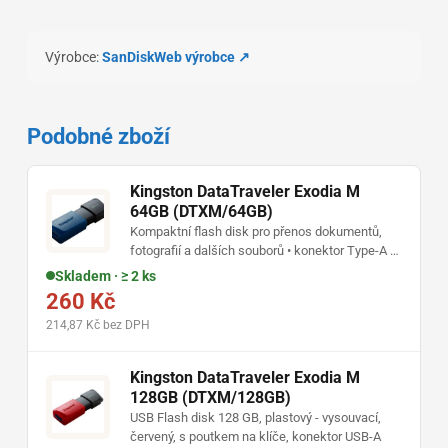
Výrobce:
SanDisk
Web výrobce ↗
Podobné zboží
Kingston DataTraveler Exodia M
64GB (DTXM/64GB)
Kompaktní flash disk pro přenos dokumentů,
fotografií a dalších souborů • konektor Type-A •
posuvný kryt chrání konektor při přenášení •
Skladem · ≥ 2 ks
praktické poutko pro připevnění ke klíčům
260 Kč
214,87 Kč bez DPH
Kingston DataTraveler Exodia M
128GB (DTXM/128GB)
USB Flash disk 128 GB, plastový - vysouvací,
červený, s poutkem na klíče, konektor USB-A