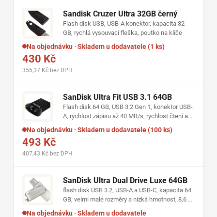
Sandisk Cruzer Ultra 32GB černý
Flash disk USB, USB-A konektor, kapacita 32
GB, rychlá vysouvací fleška, poutko na klíče
Na objednávku · Skladem u dodavatele (1 ks)
430 Kč
355,37 Kč bez DPH
SanDisk Ultra Fit USB 3.1 64GB
Flash disk 64 GB, USB 3.2 Gen 1, konektor USB-
A, rychlost zápisu až 40 MB/s, rychlost čtení až
130 MB/s, černá barva
Na objednávku · Skladem u dodavatele (100 ks)
493 Kč
407,43 Kč bez DPH
SanDisk Ultra Dual Drive Luxe 64GB
flash disk USB 3.2, USB-A a USB-C, kapacita 64
GB, velmi malé rozměry a nízká hmotnost, 8,6 ×
44,41 × 12,1 mm, kovový, stříbrný
Na objednávku · Skladem u dodavatele