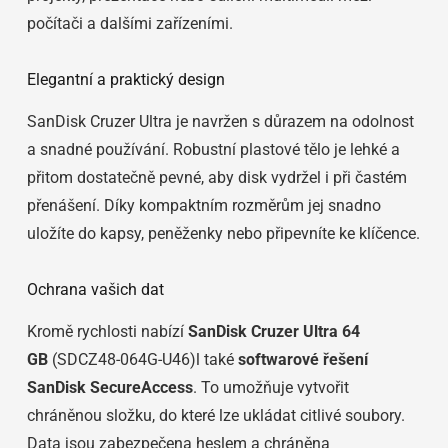
počítači a dalšími zařízeními.
Elegantní a praktický design
SanDisk Cruzer Ultra je navržen s důrazem na odolnost
a snadné používání. Robustní plastové tělo je lehké a
přitom dostatečně pevné, aby disk vydržel i při častém
přenášení. Díky kompaktním rozměrům jej snadno
uložíte do kapsy, peněženky nebo připevníte ke klíčence.
Ochrana vašich dat
Kromě rychlosti nabízí
SanDisk Cruzer Ultra 64
GB
(SDCZ48-064G-U46)l také
softwarové řešení
SanDisk SecureAccess
. To umožňuje vytvořit
chráněnou složku, do které lze ukládat citlivé soubory.
Data jsou zabezpečena heslem a chráněna