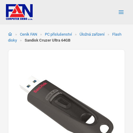
Přeskočit
na
obsah
»
Ceník FAN
»
PC příslušenství
»
Úložná zařízení
»
Flash
disky
»
Sandisk Cruzer Ultra 64GB