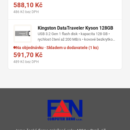
588,10 Kč
486 Kč bez DPH
Kingston DataTraveler Kyson 128GB
USB 3.2 Gen 1 flash disk • kapacita 128 GB •
rychlost čtení až 200 MB/s • kovové bezkrytkové
provedení • poutko pro zavěšení na klíče •
Na objednávku · Skladem u dodavatele (1 ks)
kompatibilní s Windows, macOS, Linux i
591,70 Kč
Chrome OS
489 Kč bez DPH