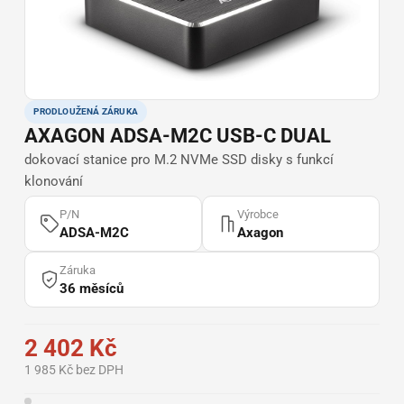
PRODLOUŽENÁ ZÁRUKA
AXAGON ADSA-M2C USB-C DUAL
dokovací stanice pro M.2 NVMe SSD disky s funkcí
klonování
P/N
Výrobce
ADSA-M2C
Axagon
Záruka
36 měsíců
2 402 Kč
1 985 Kč bez DPH