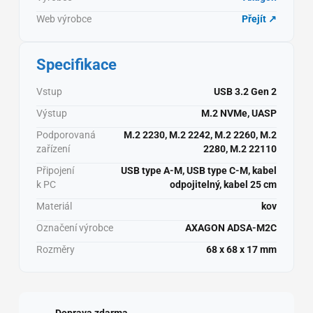
Web výrobce
Přejít ↗
Specifikace
Vstup
USB 3.2 Gen 2
Výstup
M.2 NVMe, UASP
Podporovaná
M.2 2230, M.2 2242, M.2 2260, M.2
zařízení
2280, M.2 22110
Připojení
USB type A-M, USB type C-M, kabel
k PC
odpojitelný, kabel 25 cm
Materiál
kov
Označení výrobce
AXAGON ADSA-M2C
Rozměry
68 x 68 x 17 mm