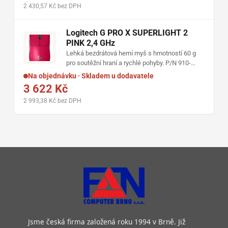
Bolt USB-C nebo Bluetooth Low Energy • výdrž
2 430,57 Kč bez DPH
až 70 dní na jedno nabití • rychlé nabíjení USB-C
Logitech G PRO X SUPERLIGHT 2
PINK 2,4 GHz
Lehká bezdrátová herní myš s hmotností 60 g
pro soutěžní hraní a rychlé pohyby. P/N 910-
006797 • senzor HERO 2 s rozlišením až 44 000
Na objednávku · Skladem u dodavatele
DPI • frekvence dotazování až 8000 Hz • hybridní
3 622 Kč
spínače LIGHTFORCE • výdrž baterie až 95
2 993,38 Kč bez DPH
hodin • nabíjení přes USB-C a kompatibilita s
POWERPLAY
Jsme česká firma založená roku 1994 v Brně. Již