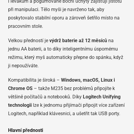
i levákům a pogumované boční úchyty zajišťují jistotu
při manipulaci. Tělo myši je navrženo tak, aby
poskytovalo stabilní oporu a zároveň šetřilo místo na
pracovním stole.
Velkou předností je
výdrž baterie až 12 měsíců
na
jednu AA baterii, a to díky inteligentnímu úspornému
režimu, který myš automaticky přepne do spánku, když
ji nepoužíváte.
Kompatibilita je široká –
Windows, macOS, Linux i
Chrome OS
– takže M235 bez problémů připojíte k
většině počítačů a notebooků. Díky
Logitech Unifying
technologii
lze k jednomu přijímači připojit více zařízení
Logitech, například klávesnici, a ušetřit tak USB porty.
Hlavní přednosti