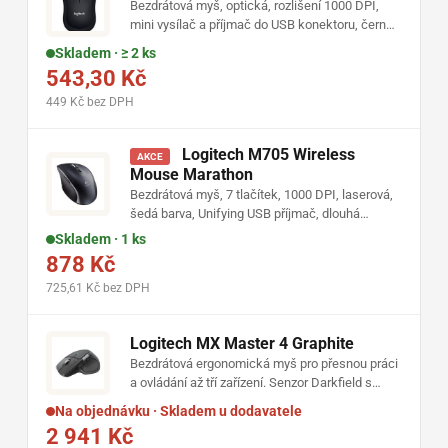
Bezdrátová myš, optická, rozlišení 1000 DPI,
mini vysílač a příjmač do USB konektoru, černá
barva, Logitech kvalita
Skladem · ≥ 2 ks
543,30 Kč
449 Kč bez DPH
Logitech M705 Wireless
AKCE
Mouse Marathon
Bezdrátová myš, 7 tlačítek, 1000 DPI, laserová,
šedá barva, Unifying USB příjmač, dlouhá
životnost baterií
Skladem · 1 ks
878 Kč
725,61 Kč bez DPH
Logitech MX Master 4 Graphite
Bezdrátová ergonomická myš pro přesnou práci
a ovládání až tří zařízení. Senzor Darkfield s
rozlišením 200–8000 DPI • hmatová odezva a
Na objednávku · Skladem u dodavatele
Actions Ring • kolečko MagSpeed a boční
2 941 Kč
kolečko pro horizontální posun • připojení Logi