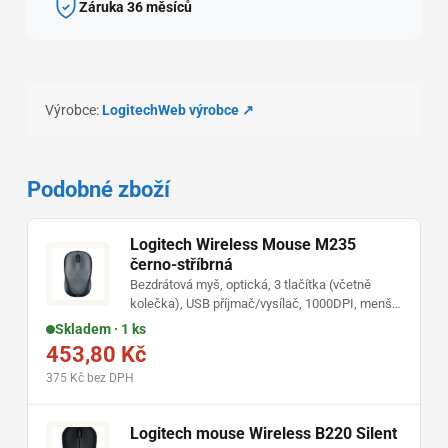
Záruka 36 měsíců
Výrobce:
Logitech
Web výrobce ↗
Podobné zboží
Logitech Wireless Mouse M235
černo-stříbrná
Bezdrátová myš, optická, 3 tlačítka (včetně
kolečka), USB příjmač/vysílač, 1000DPI, menší
velikost, určeno spíše pro notebooky, stříbrno-
Skladem · 1 ks
černá
453,80 Kč
375 Kč bez DPH
Logitech mouse Wireless B220 Silent