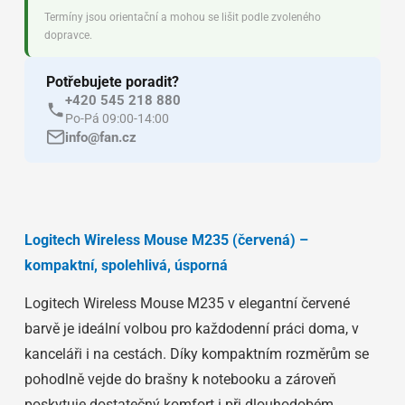
Termíny jsou orientační a mohou se lišit podle zvoleného
dopravce.
Potřebujete poradit?
+420 545 218 880
Po-Pá 09:00-14:00
info@fan.cz
Logitech Wireless Mouse M235 (červená) –
kompaktní, spolehlivá, úsporná
Logitech Wireless Mouse M235 v elegantní červené
barvě je ideální volbou pro každodenní práci doma, v
kanceláři i na cestách. Díky kompaktním rozměrům se
pohodlně vejde do brašny k notebooku a zároveň
poskytuje dostatečný komfort i při dlouhodobém