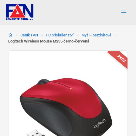
Přeskočit
na
obsah
»
Ceník FAN
»
PC příslušenství
»
Myši - bezdrátové
»
Logitech Wireless Mouse M235 černo-červená
AKCE