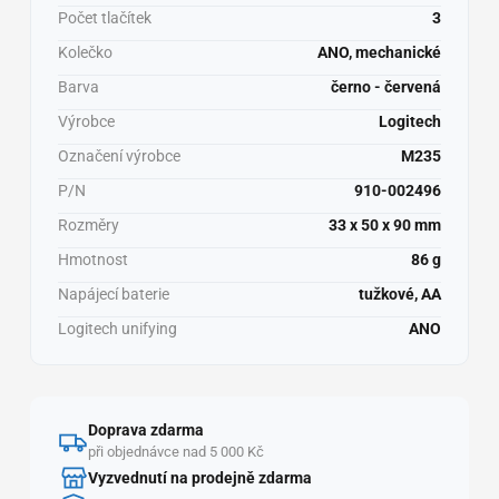
Počet tlačítek
3
Kolečko
ANO, mechanické
Barva
černo - červená
Výrobce
Logitech
Označení výrobce
M235
P/N
910-002496
Rozměry
33 x 50 x 90 mm
Hmotnost
86 g
Napájecí baterie
tužkové, AA
Logitech unifying
ANO
Doprava zdarma
při objednávce nad 5 000 Kč
Vyzvednutí na prodejně zdarma