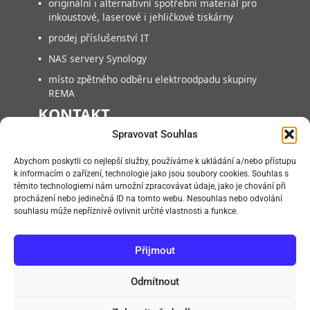
•
originální i alternativní spotřební materiál pro
inkoustové, laserové i jehličkové tiskárny
•
prodej příslušenství IT
•
NAS servery Synology
•
místo zpětného odběru elektroodpadu skupiny
REMA
KONTAKT
Spravovat Souhlas
FAN COMPUTER BRNO, s.r.o.
Abychom poskytli co nejlepší služby, používáme k ukládání a/nebo přístupu
Vlárská 953/22, 627 00, Brno-Slatina
k informacím o zařízení, technologie jako jsou soubory cookies. Souhlas s
těmito technologiemi nám umožní zpracovávat údaje, jako je chování při
+420 545218880
procházení nebo jedinečná ID na tomto webu. Nesouhlas nebo odvolání
+420 545218881
souhlasu může nepříznivě ovlivnit určité vlastnosti a funkce.
info@fan.cz
Přijmout
Po – Pá:
09:00 – 14:00
Odmítnout