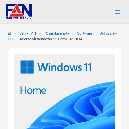
Přeskočit
na
obsah
»
Ceník FAN
»
PC příslušenství
»
Software
»
Software -
OS
»
Microsoft Windows 11 Home CZ OEM