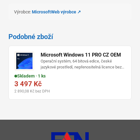
Výrobce:
Microsoft
Web výrobce ↗
Podobné zboží
Microsoft Windows 11 PRO CZ OEM
Operační systém, 64 bitová edice, české
jazykové prostředí, nepřenositelná licence bez
předplatného, vhodné pro domácnosti i firmy
Skladem · 1 ks
3 497 Kč
2 890,08 Kč bez DPH