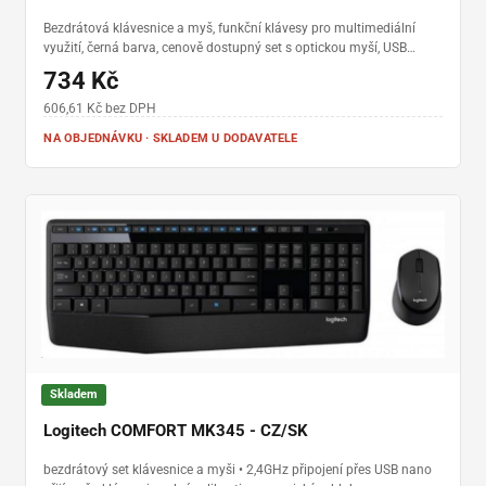
Bezdrátová klávesnice a myš, funkční klávesy pro multimediální
využití, černá barva, cenově dostupný set s optickou myší, USB
vysílač a příjmač
734 Kč
606,61 Kč bez DPH
NA OBJEDNÁVKU · SKLADEM U DODAVATELE
Skladem
Logitech COMFORT MK345 - CZ/SK
bezdrátový set klávesnice a myši • 2,4GHz připojení přes USB nano