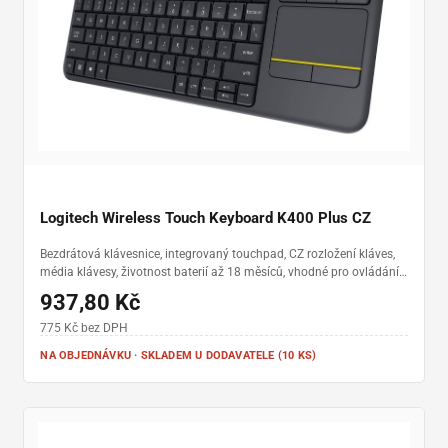
Ergonomie a výdrž baterie:
Trávíte-li u počítače
dlouhé hodiny, hledejte modely s integrovanou
opěrkou zápěstí a nastavitelným sklonem. Moderní
bezdrátové klávesnice dnes navíc vydrží na jedny
baterie fungovat i několik let, takže se nemusíte bát
neustálého dobíjení.
Logitech Wireless Touch Keyboard K400 Plus CZ
Bezdrátová klávesnice, integrovaný touchpad, CZ rozložení kláves,
média klávesy, životnost baterií až 18 měsíců, vhodné pro ovládání
televizorů propojených s PC
937,80 Kč
775 Kč bez DPH
NA OBJEDNÁVKU · SKLADEM U DODAVATELE (10 KS)