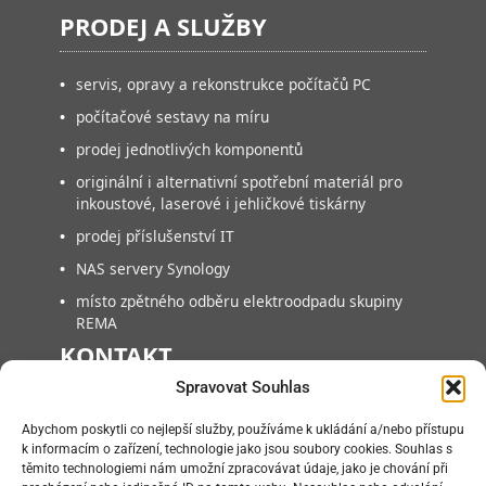
PRODEJ A SLUŽBY
•
servis, opravy a rekonstrukce počítačů PC
•
počítačové sestavy na míru
•
prodej jednotlivých komponentů
•
originální i alternativní spotřební materiál pro
inkoustové, laserové i jehličkové tiskárny
•
prodej příslušenství IT
•
NAS servery Synology
•
místo zpětného odběru elektroodpadu skupiny
REMA
KONTAKT
Spravovat Souhlas
FAN COMPUTER BRNO, s.r.o.
Abychom poskytli co nejlepší služby, používáme k ukládání a/nebo přístupu
Vlárská 953/22, 627 00, Brno-Slatina
k informacím o zařízení, technologie jako jsou soubory cookies. Souhlas s
těmito technologiemi nám umožní zpracovávat údaje, jako je chování při
+420 545218880