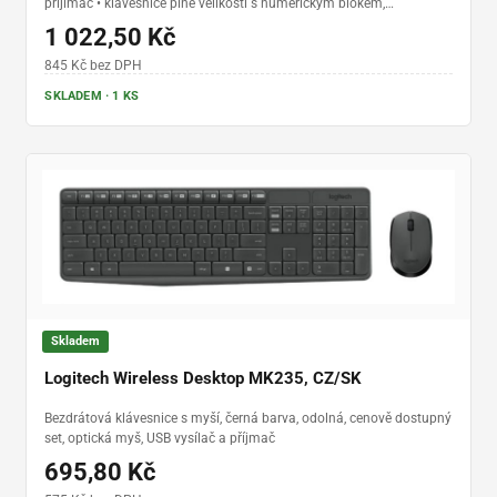
přijímač • klávesnice plné velikosti s numerickým blokem,
multimediálními klávesami a opěrkou dlaní • optická myš pro
1 022,50 Kč
praváky • bezdrátový dosah až 10 m • výdrž baterií až 36 měsíců
(klávesnice) a 18 měsíců (myš) • odolnost proti polití • Plug and
845 Kč bez DPH
Play
SKLADEM · 1 KS
Skladem
Logitech Wireless Desktop MK235, CZ/SK
Bezdrátová klávesnice s myší, černá barva, odolná, cenově dostupný
set, optická myš, USB vysílač a příjmač
695,80 Kč