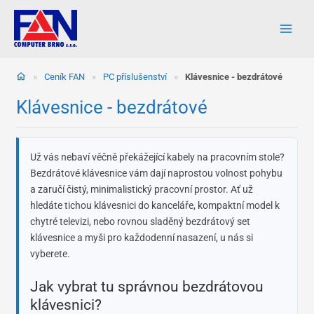
Přeskočit
na
obsah
»
Ceník FAN
»
PC příslušenství
»
Klávesnice - bezdrátové
Klávesnice - bezdrátové
Už vás nebaví věčně překážející kabely na pracovním stole?
Bezdrátové klávesnice vám dají naprostou volnost pohybu
a zaručí čistý, minimalistický pracovní prostor. Ať už
hledáte tichou klávesnici do kanceláře, kompaktní model k
chytré televizi, nebo rovnou sladěný bezdrátový set
klávesnice a myši pro každodenní nasazení, u nás si
vyberete.
Jak vybrat tu správnou bezdrátovou
klávesnici?