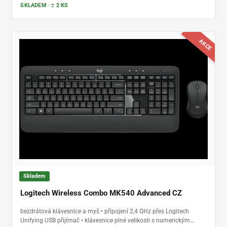
SKLADEM · ≥ 2 KS
Windows, macOS, Linux, ChromeOS, Android i iPadOS
AKCE
Skladem
Logitech Wireless Combo MK540 Advanced CZ
bezdrátová klávesnice a myš • připojení 2,4 GHz přes Logitech
Unifying USB přijímač • klávesnice plné velikosti s numerickým