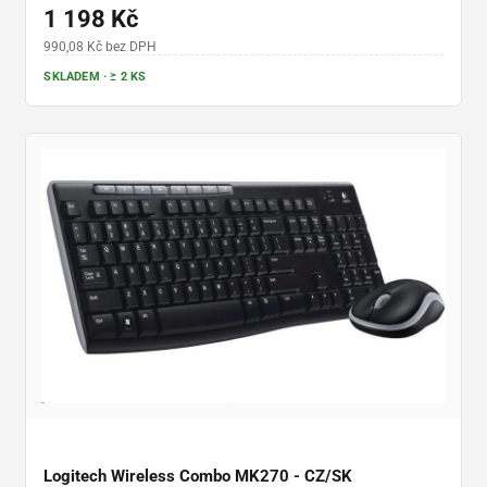
blokem a opěrkou dlaní • obouruční optická myš s rozlišením 1000
1 198 Kč
DPI • dosah až 10 m • výdrž baterií až 36 měsíců (klávesnice) a 18
měsíců (myš)
990,08 Kč bez DPH
SKLADEM · ≥ 2 KS
Logitech Wireless Combo MK270 - CZ/SK