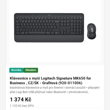
Novinka
Skladem
Klávesnice s myší Logitech Signature MK650 for
Business , CZ/SK - Grafitová (920-011006)
bezdrátová klávesnice a myš pro firemní i domácí použití • připojení
přes Logi Bolt USB přijímač nebo Bluetooth • plnohodnotná
klávesnice se 118 klávesami, numerickým blokem a integrovanou
1 374 Kč
opěrkou dlaní • myš Logitech Signature M650 se SmartWheel a
technologií SilentTouch • bezdrátový dosah až 10 m • výdrž baterií
1 135 Kč bez DPH
až 36 měsíců (klávesnice) a 24 měsíců (myš) • kompatibilní s