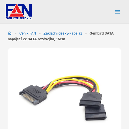
Přeskočit
na
obsah
»
Ceník FAN
»
Základní desky-kabeláž
»
Gembird SATA
napájecí 2x SATA rozdvojka, 15cm