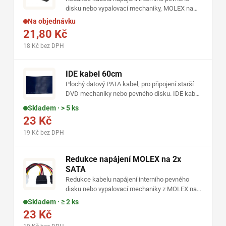
disku nebo vypalovací mechaniky, MOLEX na
SATA
Na objednávku
21,80 Kč
18 Kč bez DPH
IDE kabel 60cm
Plochý datový PATA kabel, pro připojení starší
DVD mechaniky nebo pevného disku. IDE kabel
délky 60 cm, UDMA
Skladem · > 5 ks
23 Kč
19 Kč bez DPH
Redukce napájení MOLEX na 2x
SATA
Redukce kabelu napájení interního pevného
disku nebo vypalovací mechaniky z MOLEX na
2x SATA
Skladem · ≥ 2 ks
23 Kč