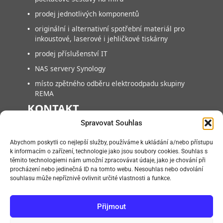
•
prodej jednotlivých komponentů
•
originální i alternativní spotřební materiál pro
inkoustové, laserové i jehličkové tiskárny
•
prodej příslušenství IT
•
NAS servery Synology
•
místo zpětného odběru elektroodpadu skupiny
REMA
KONTAKT
Spravovat Souhlas
FAN COMPUTER BRNO, s.r.o.
Abychom poskytli co nejlepší služby, používáme k ukládání a/nebo přístupu
Vlárská 953/22, 627 00, Brno-Slatina
k informacím o zařízení, technologie jako jsou soubory cookies. Souhlas s
těmito technologiemi nám umožní zpracovávat údaje, jako je chování při
+420 545218880
procházení nebo jedinečná ID na tomto webu. Nesouhlas nebo odvolání
+420 545218881
souhlasu může nepříznivě ovlivnit určité vlastnosti a funkce.
info@fan.cz
Přijmout
Po – Pá:
09:00 – 14:00