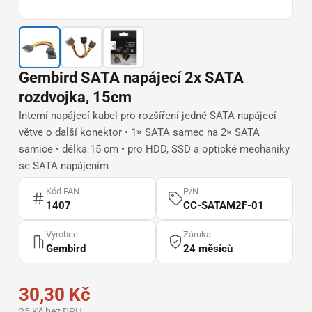
Gembird SATA napájecí 2x SATA
rozdvojka, 15cm
Interní napájecí kabel pro rozšíření jedné SATA napájecí
větve o další konektor • 1× SATA samec na 2× SATA
samice • délka 15 cm • pro HDD, SSD a optické mechaniky
se SATA napájením
Kód FAN
P/N
1407
CC-SATAM2F-01
Výrobce
Záruka
Gembird
24 měsíců
30,30 Kč
25 Kč bez DPH