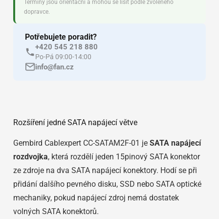
Termíny jsou orientační a mohou se lišit podle zvoleného
dopravce.
Potřebujete poradit?
+420 545 218 880
Po-Pá 09:00-14:00
info@fan.cz
Rozšíření jedné SATA napájecí větve
Gembird Cablexpert CC-SATAM2F-01 je
SATA napájecí
rozdvojka
, která rozdělí jeden 15pinový SATA konektor
ze zdroje na dva SATA napájecí konektory. Hodí se při
přidání dalšího pevného disku, SSD nebo SATA optické
mechaniky, pokud napájecí zdroj nemá dostatek
volných SATA konektorů.