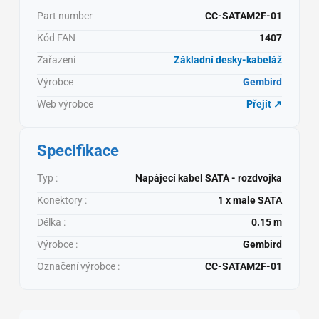
Part number
CC-SATAM2F-01
Kód FAN
1407
Zařazení
Základní desky-kabeláž
Výrobce
Gembird
Web výrobce
Přejít ↗
Specifikace
Typ :
Napájecí kabel SATA - rozdvojka
Konektory :
1 x male SATA
Délka :
0.15 m
Výrobce :
Gembird
Označení výrobce :
CC-SATAM2F-01