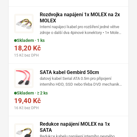
Rozdvojka napájení 1x MOLEX na 2x
MOLEX
Interní napájecí kabel pro rozšíření jedné větve
zdroje o další dva 4pinové konektory • 1× Molex
samec na 2× Molex samice • délka 15 cm • pro
Skladem · 1 ks
zařízení se starším periferním napájením
18,20 Kč
15 Kč bez DPH
SATA kabel Gembird 50cm
datový kabel Serial ATA 0.5m pro připojení
interního HDD, SSD nebo třeba DVD mechaniky,
rovné zakončení, SATA 3.0
Skladem · ≥ 2 ks
19,40 Kč
16 Kč bez DPH
Redukce napájení MOLEX na 1x
SATA
Redukce kabelu napájení interního pevného