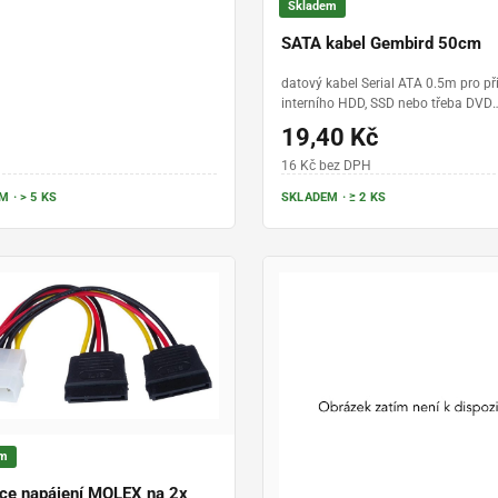
Skladem
SATA kabel Gembird 50cm
datový kabel Serial ATA 0.5m pro př
interního HDD, SSD nebo třeba DVD
mechaniky, rovné zakončení, SATA 3
19,40 Kč
16 Kč bez DPH
 · > 5 KS
SKLADEM · ≥ 2 KS
em
ce napájení MOLEX na 2x