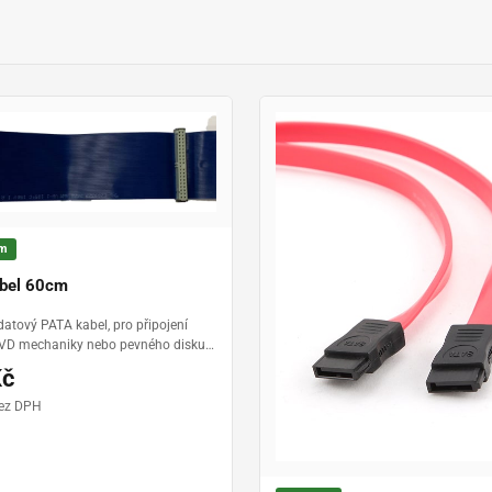
em
abel 60cm
datový PATA kabel, pro připojení
DVD mechaniky nebo pevného disku.
el délky 60 cm, UDMA
Kč
bez DPH