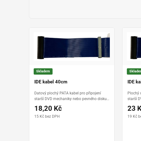
Skladem
Sklad
IDE kabel 40cm
IDE k
Datový plochý PATA kabel pro připojení
Plochý 
starší DVD mechaniky nebo pevného disku,
starší 
40 cm
IDE kab
18,20 Kč
23 
15 Kč bez DPH
19 Kč 