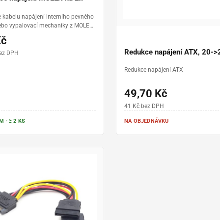
 kabelu napájení interního pevného
ebo vypalovací mechaniky z MOLEX
SATA
Kč
Redukce napájení ATX, 20->
bez DPH
Redukce napájení ATX
49,70 Kč
41 Kč bez DPH
 · ≥ 2 KS
NA OBJEDNÁVKU