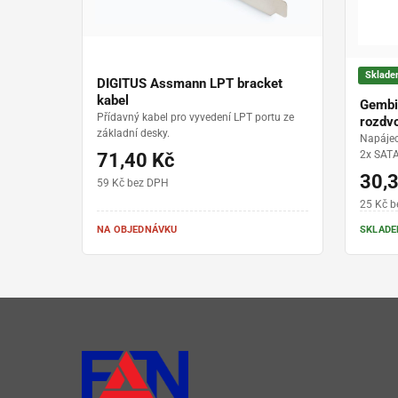
Sklad
DIGITUS Assmann LPT bracket
kabel
Gembi
Přídavný kabel pro vyvedení LPT portu ze
rozdv
základní desky.
Napájec
2x SATA
71,40 Kč
rovné z
30,
59 Kč bez DPH
25 Kč 
NA OBJEDNÁVKU
SKLADEM