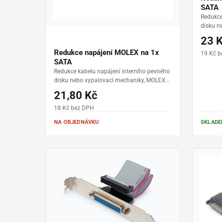
SATA
Redukce
disku n
na 2x 
23 
Redukce napájení MOLEX na 1x
19 Kč 
SATA
Redukce kabelu napájení interního pevného
disku nebo vypalovací mechaniky, MOLEX
na SATA
21,80 Kč
18 Kč bez DPH
NA OBJEDNÁVKU
SKLADEM