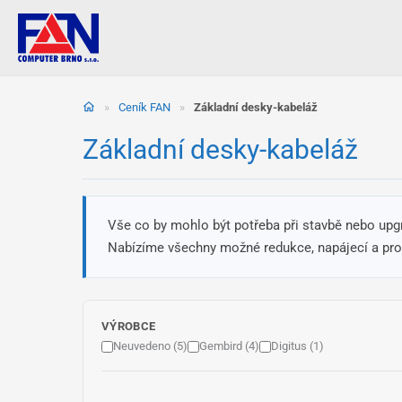
Přeskočit
na
»
Ceník FAN
»
Základní desky-kabeláž
obsah
Základní desky-kabeláž
Vše co by mohlo být potřeba při stavbě nebo upg
Nabízíme všechny možné redukce, napájecí a prod
VÝROBCE
Neuvedeno (5)
Gembird (4)
Digitus (1)