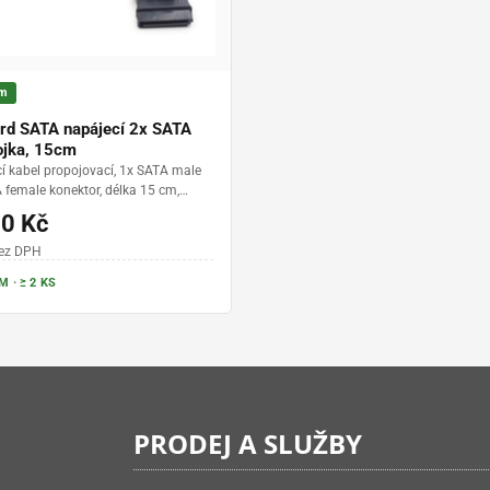
em
rd SATA napájecí 2x SATA
ojka, 15cm
í kabel propojovací, 1x SATA male
 female konektor, délka 15 cm,
akončení
30 Kč
bez DPH
 · ≥ 2 KS
PRODEJ A SLUŽBY