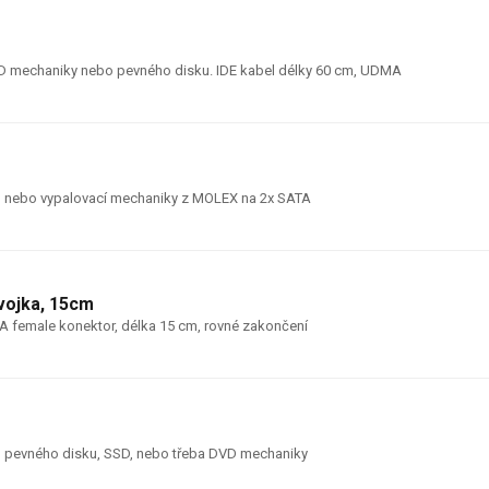
DVD mechaniky nebo pevného disku. IDE kabel délky 60 cm, UDMA
u nebo vypalovací mechaniky z MOLEX na 2x SATA
vojka, 15cm
A female konektor, délka 15 cm, rovné zakončení
ího pevného disku, SSD, nebo třeba DVD mechaniky