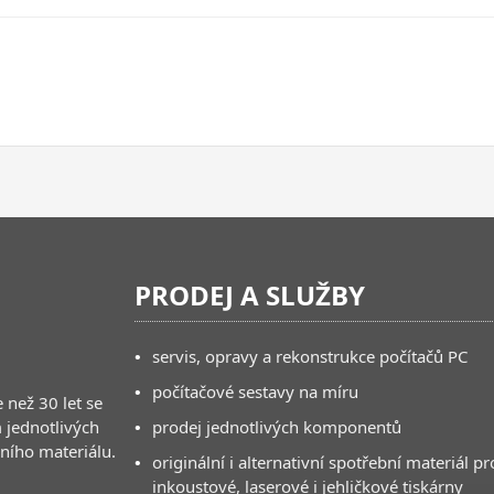
PRODEJ A SLUŽBY
•
servis, opravy a rekonstrukce počítačů PC
•
počítačové sestavy na míru
 než 30 let se
 jednotlivých
•
prodej jednotlivých komponentů
bního materiálu.
•
originální i alternativní spotřební materiál pr
inkoustové, laserové i jehličkové tiskárny