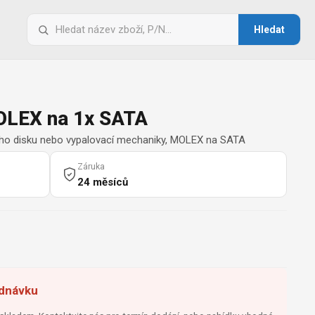
Vyhledat
Hledat
pro:
OLEX na 1x SATA
ého disku nebo vypalovací mechaniky, MOLEX na SATA
Záruka
24 měsíců
ednávku