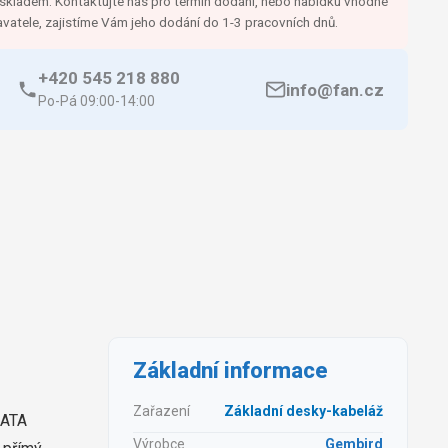
kladem. Kontaktujte nás pro termín dodání, nebo nabídku vhodné
avatele, zajistíme Vám jeho dodání do 1-3 pracovních dnů.
+420 545 218 880
info@fan.cz
Po-Pá 09:00-14:00
Základní informace
Zařazení
Základní desky-kabeláž
SATA
Výrobce
Gembird