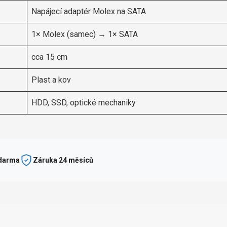
Napájecí adaptér Molex na SATA
1× Molex (samec) → 1× SATA
cca 15 cm
Plast a kov
HDD, SSD, optické mechaniky
zdarma
Záruka 24 měsíců