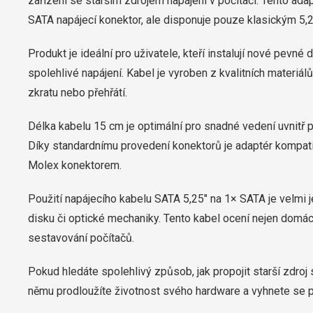
zařízení se starším zdrojem napájení v počítači. Tento ad
SATA napájecí konektor, ale disponuje pouze klasickým 5,
Produkt je ideální pro uživatele, kteří instalují nové pevné
spolehlivé napájení. Kabel je vyroben z kvalitních materiá
zkratu nebo přehřátí.
Délka kabelu 15 cm je optimální pro snadné vedení uvnitř
Díky standardnímu provedení konektorů je adaptér kompatib
Molex konektorem.
Použití napájecího kabelu SATA 5,25″ na 1× SATA je velmi
disku či optické mechaniky. Tento kabel ocení nejen domácí 
sestavování počítačů.
Pokud hledáte spolehlivý způsob, jak propojit starší zdroj 
němu prodloužíte životnost svého hardware a vyhnete se