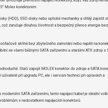
aptér umožňuje přemostit napájecí konektory, když váš zdroj nemá
25″ Molex konektorem.
 disky (HDD), SSD disky nebo optické mechaniky a chtějí zajistit st
lů, což zaručuje dlouhou životnost a bezpečný přenos energie bez
 počítačové skříně bez zbytečného zamotání nebo napětí na konek
ilní se všemi běžnými SATA zařízeními a staršími ATX zdroji s 
 jednoduché. Stačí zapojit MOLEX konektor do zdroje a SATA kon
uživatelé při upgradu PC, ale i servisní technici při opravách a
s moderními SATA zařízeními, tento napájecí kabel je ideální volb
 problémům s nedostatkem napájecích konektorů.