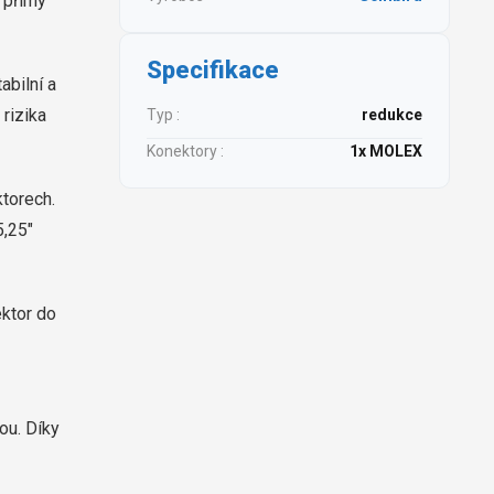
 přímý
Specifikace
abilní a
 rizika
Typ :
redukce
Konektory :
1x MOLEX
torech.
5,25″
ektor do
ou. Díky