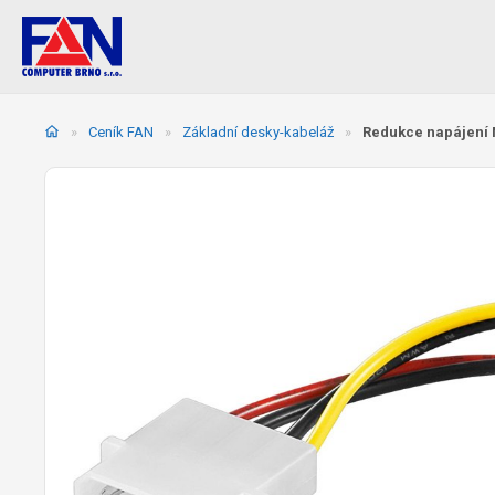
Přeskočit
na
»
Ceník FAN
»
Základní desky-kabeláž
»
Redukce napájení 
obsah